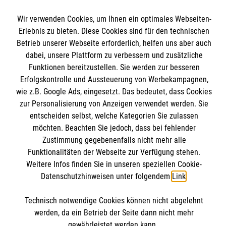
Wir verwenden Cookies, um Ihnen ein optimales Webseiten-
Erlebnis zu bieten. Diese Cookies sind für den technischen
Betrieb unserer Webseite erforderlich, helfen uns aber auch
dabei, unsere Plattform zu verbessern und zusätzliche
Funktionen bereitzustellen. Sie werden zur besseren
Abschicken
Erfolgskontrolle und Aussteuerung von Werbekampagnen,
wie z.B. Google Ads, eingesetzt. Das bedeutet, dass Cookies
zur Personalisierung von Anzeigen verwendet werden. Sie
entscheiden selbst, welche Kategorien Sie zulassen
möchten. Beachten Sie jedoch, dass bei fehlender
Malteser online
Zustimmung gegebenenfalls nicht mehr alle
Funktionalitäten der Webseite zur Verfügung stehen.
Weitere Infos finden Sie in unseren speziellen Cookie-
Malteser in Deutschland
Datenschutzhinweisen unter folgendem
Link
.
Malteserorden
Informationen
Technisch notwendige Cookies können nicht abgelehnt
Malteser Hausnotruf
werden, da ein Betrieb der Seite dann nicht mehr
Ehrenamtliche Mitarbeit
gewährleistet werden kann.